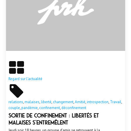
En savoir plus
Regard sur l'actualité
relations
,
malaises
,
liberté
,
changement
,
Amitié
,
introspection
,
Travail
,
couple
,
pandémie
,
confinement
,
déconfinement
Sortie de confinement : libertés et
malaises s’entremêlent
Jeudi soir, 18 heures, un groupe d’amis se retrouvent à la