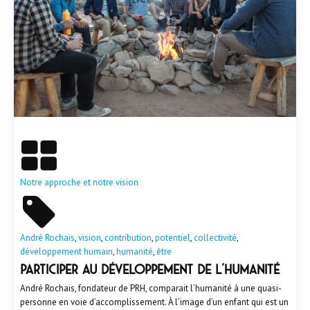
En savoir plus
Notre approche et notre vision
André Rochais
,
vision
,
contribution
,
potentiel
,
collectivité
,
développement humain
,
humanité
,
être
Participer au développement de l'humanité
André Rochais, fondateur de PRH, comparait l’humanité à une quasi-
personne en voie d’accomplissement. À l’image d’un enfant qui est un