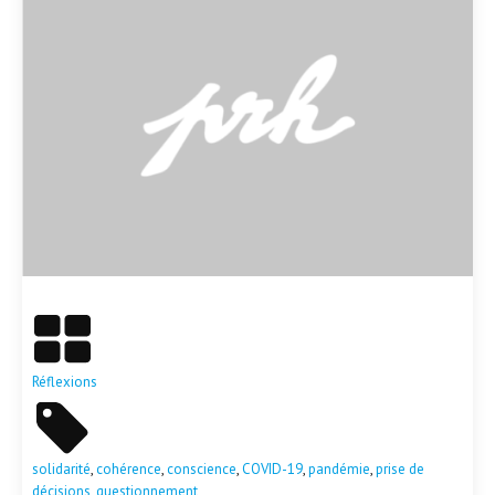
En savoir plus
Réflexions
solidarité
,
cohérence
,
conscience
,
COVID-19
,
pandémie
,
prise de
décisions
,
questionnement