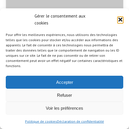
En savoir plus
Gérer le consentement aux
cookies
Pour offrir les meilleures expériences, nous utilisons des technologies
Réflexions
telles que les cookies pour stocker et/ou accéder aux informations des
appareils. Le fait de consentir à ces technologies nous permettra de
traiter des données telles que le comportement de navigation ou les ID
uniques sur ce site. Le fait de ne pas consentir ou de retirer son
solidarité
,
Noël
,
solitude
,
célébration
,
épreuve
,
étoile
,
réflexion
,
temps
consentement peut avoir un effet négatif sur certaines caractéristiques et
des fêtes
fonctions.
Allumer une étoile de Noël
J’aimerais écrire une douce histoire de Noël pour égayer votre cœur,
Accepter
avec des anecdotes festives plus belles les unes que les autres. Mais
je suis habitée d’une tout autre histoire de Noël, c’est-à-dire celle où
Refuser
tous ne célèbrent pas la période des fêtes dans l’harmonie,
l’abondance, la joie d’être en famille et le plaisir. Loin […]
Voir les préférences
Auteur:
Politique de cookies
Déclaration de confidentialité
22