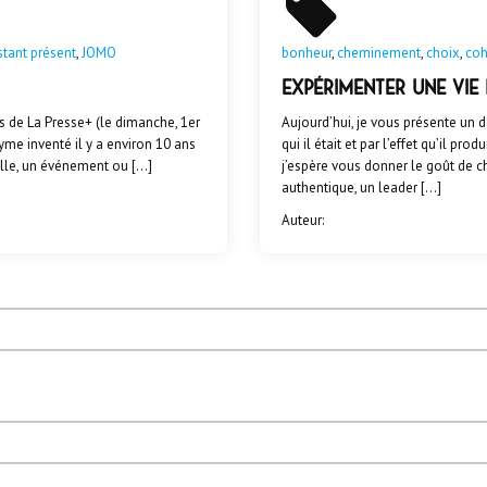
stant présent
,
JOMO
bonheur
,
cheminement
,
choix
,
coh
Expérimenter une vie 
s de La Presse+ (le dimanche, 1er
Aujourd’hui, je vous présente un 
nyme inventé il y a environ 10 ans
qui il était et par l’effet qu’il p
elle, un événement ou […]
j’espère vous donner le goût de ch
authentique, un leader […]
Auteur: