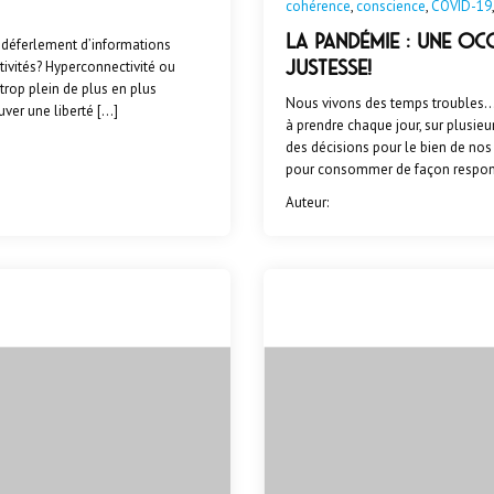
cohérence
,
conscience
,
COVID-19
La pandémie : une oc
e déferlement d’informations
justesse!
ivités? Hyperconnectivité ou
 trop plein de plus en plus
Nous vivons des temps troubles… 
ver une liberté […]
à prendre chaque jour, sur plusieu
des décisions pour le bien de nos
pour consommer de façon respons
Auteur: