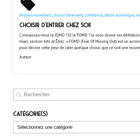
besoins essentiels
,
choisir librement
,
cohérence
,
détox numérique
,
in
Choisir d'entrer chez soi!
Connaissez-vous le JOMO ? Et le FOMO ? Je vous donne les définition
mars, section Arts et Être) : « FOMO (Fear Of Missing Out) est un acro
pour décrire cette peur de rater quelque chose, que ce soit une nouv
Auteur:
Rechercher un évènement
Catégorie(s)
Catégorie(s)
Catégorie(s)