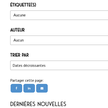
Étiquette(s)
Étiquette(s)
Étiquette(s)
Auteur
Auteur
Auteur
Trier par
Trier par
Trier par
Trier par
Dates décroissantes
Partager cette page:
Dernières nouvelles