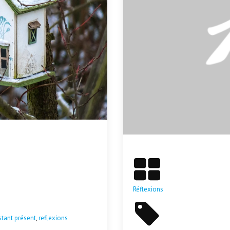
Réflexions
stant présent
,
reflexions