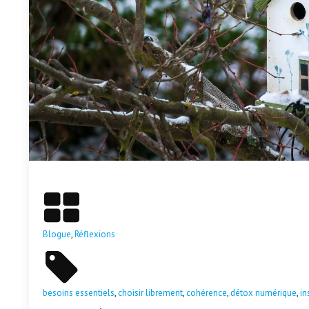
En savoir plus
Blogue
,
Réflexions
besoins essentiels
,
choisir librement
,
cohérence
,
détox numérique
,
in