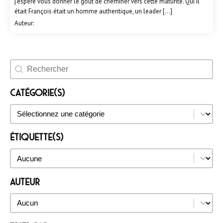
j’espère vous donner le goût de cheminer vers cette maturité. Qui il
était François était un homme authentique, un leader […]
Auteur:
Rechercher un évènement
Catégorie(s)
Catégorie(s)
Catégorie(s)
Étiquette(s)
Étiquette(s)
Étiquette(s)
Auteur
Auteur
Auteur