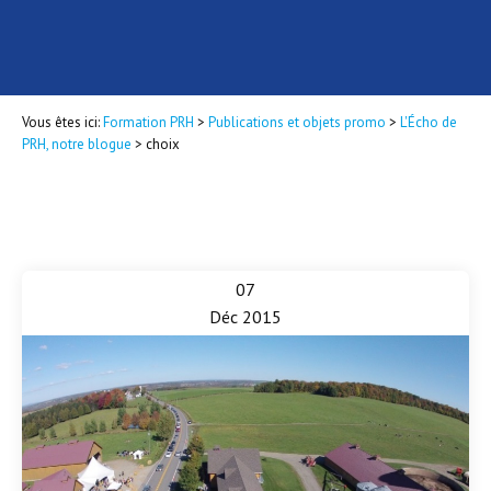
Vous êtes ici:
Formation PRH
>
Publications et objets promo
>
L'Écho de
PRH, notre blogue
>
choix
07
Déc 2015