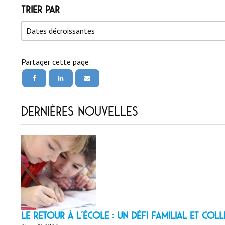
Trier par
Trier par
Trier par
Trier par
Dates décroissantes
Partager cette page:
Dernières nouvelles
LE RETOUR À L’ÉCOLE : un défi familial et coll