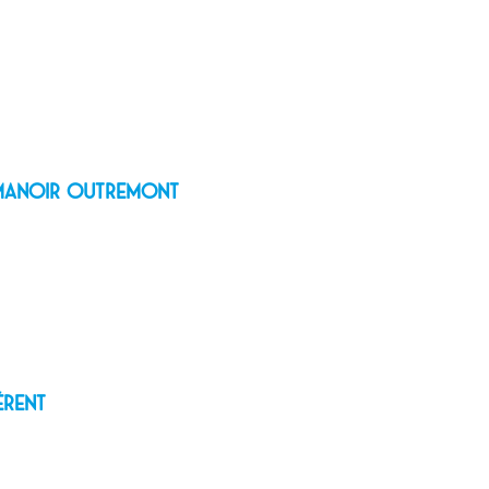
e Manoir Outremont
érent