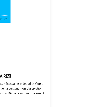
aires!
nts nécessaires » de Judith Viorst.
t en aiguillant mon observation.
 « non ». Même le mot renoncement