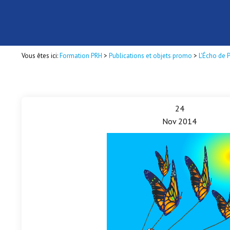
Vous êtes ici:
Formation PRH
>
Publications et objets promo
>
L'Écho de 
24
Nov 2014