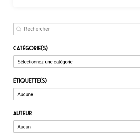
Rechercher un évènement
Catégorie(s)
Catégorie(s)
Catégorie(s)
Étiquette(s)
Étiquette(s)
Étiquette(s)
Auteur
Auteur
Auteur