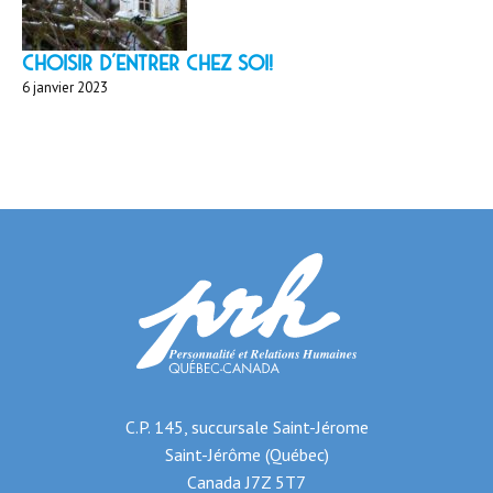
Choisir d'entrer chez soi!
6 janvier 2023
C.P. 145, succursale Saint-Jérome
Saint-Jérôme (Québec)
Canada J7Z 5T7