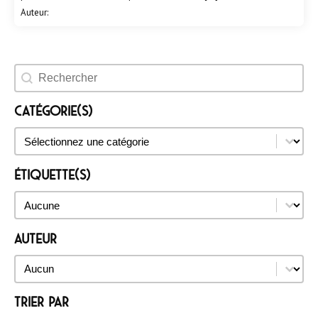
Auteur:
Rechercher un évènement
Catégorie(s)
Catégorie(s)
Catégorie(s)
Étiquette(s)
Étiquette(s)
Étiquette(s)
Auteur
Auteur
Auteur
Trier par