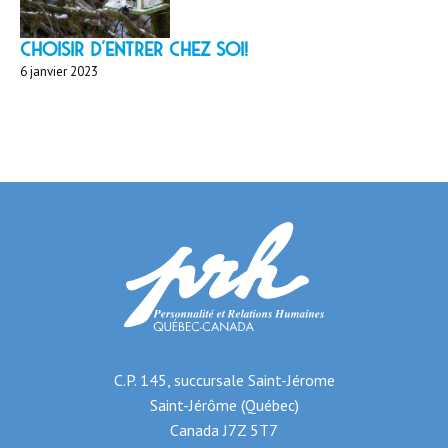
Choisir d'entrer chez soi!
6 janvier 2023
C.P. 145, succursale Saint-Jérome
Saint-Jérôme (Québec)
Canada J7Z 5T7