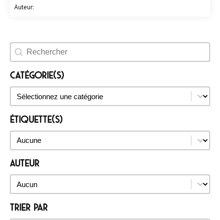
Auteur:
Rechercher un évènement
Catégorie(s)
Catégorie(s)
Catégorie(s)
Étiquette(s)
Étiquette(s)
Étiquette(s)
Auteur
Auteur
Auteur
Trier par