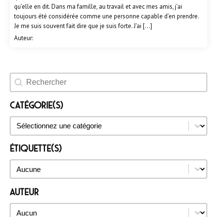
qu’elle en dit. Dans ma famille, au travail et avec mes amis, j’ai
toujours été considérée comme une personne capable d’en prendre.
Je me suis souvent fait dire que je suis forte. J’ai […]
Auteur:
Rechercher un évènement
Catégorie(s)
Catégorie(s)
Catégorie(s)
Étiquette(s)
Étiquette(s)
Étiquette(s)
Auteur
Auteur
Auteur