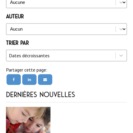
Auteur
Auteur
Auteur
Trier par
Trier par
Trier par
Trier par
Dates décroissantes
Partager cette page:
Dernières nouvelles