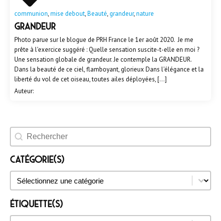
communion
,
mise debout
,
Beauté
,
grandeur
,
nature
Grandeur
Photo parue sur le blogue de PRH France le 1er août 2020. Je me
prête à l'exercice suggéré : Quelle sensation suscite-t-elle en moi ?
Une sensation globale de grandeur. Je contemple la GRANDEUR.
Dans la beauté de ce ciel, flamboyant, glorieux Dans l'élégance et la
liberté du vol de cet oiseau, toutes ailes déployées, […]
Auteur:
Rechercher un évènement
Catégorie(s)
Catégorie(s)
Catégorie(s)
Étiquette(s)
Étiquette(s)
Étiquette(s)