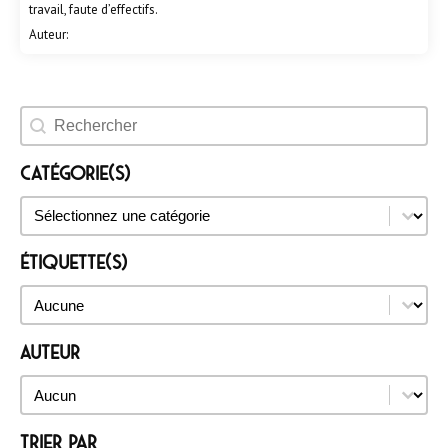
travail, faute d’effectifs.
Auteur:
Rechercher un évènement
Catégorie(s)
Catégorie(s)
Catégorie(s)
Étiquette(s)
Étiquette(s)
Étiquette(s)
Auteur
Auteur
Auteur
Trier par