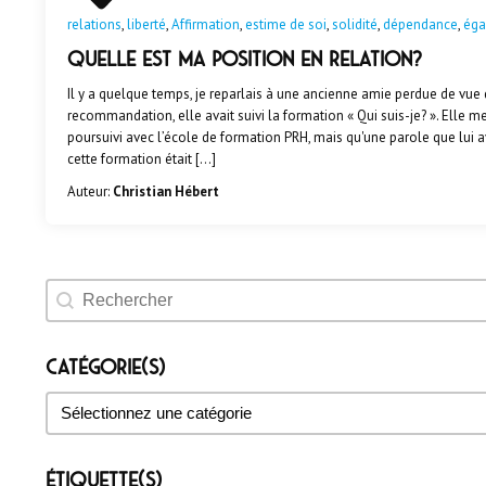
relations
,
liberté
,
Affirmation
,
estime de soi
,
solidité
,
dépendance
,
éga
Quelle est ma position en relation?
Il y a quelque temps, je reparlais à une ancienne amie perdue de vue 
recommandation, elle avait suivi la formation « Qui suis-je? ». Elle me 
poursuivi avec l’école de formation PRH, mais qu'une parole que lui av
cette formation était […]
Auteur:
Christian Hébert
Rechercher un évènement
Catégorie(s)
Catégorie(s)
Catégorie(s)
Étiquette(s)