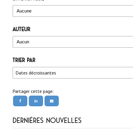
Étiquette(s)
Étiquette(s)
Auteur
Auteur
Auteur
Trier par
Trier par
Trier par
Trier par
Dates décroissantes
Partager cette page:
Dernières nouvelles