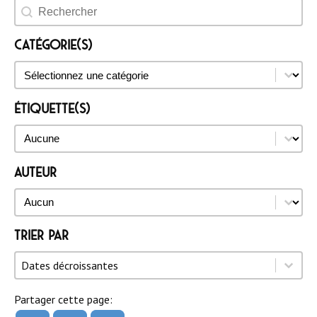
Rechercher un évènement
Catégorie(s)
Catégorie(s)
Catégorie(s)
Étiquette(s)
Étiquette(s)
Étiquette(s)
Auteur
Auteur
Auteur
Trier par
Trier par
Trier par
Trier par
Dates décroissantes
Partager cette page: