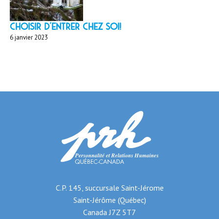
Choisir d'entrer chez soi!
6 janvier 2023
C.P. 145, succursale Saint-Jérome
Saint-Jérôme (Québec)
Canada J7Z 5T7