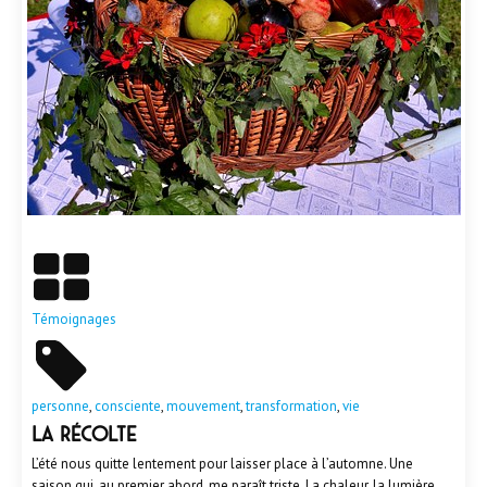
En savoir plus
Témoignages
personne
,
consciente
,
mouvement
,
transformation
,
vie
LA RÉCOLTE
L’été nous quitte lentement pour laisser place à l’automne. Une
saison qui, au premier abord, me paraît triste. La chaleur, la lumière