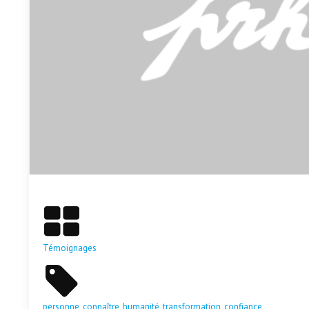
En savoir plus
Témoignages
personne
,
connaître
,
humanité
,
transformation
,
confiance