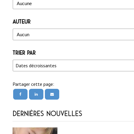
Étiquette(s)
Étiquette(s)
Auteur
Auteur
Auteur
Trier par
Trier par
Trier par
Trier par
Dates décroissantes
Partager cette page:
Dernières nouvelles