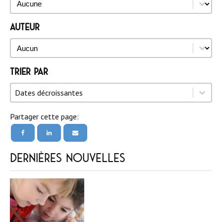
Auteur
Auteur
Auteur
Trier par
Trier par
Trier par
Trier par
Dates décroissantes
Partager cette page:
Dernières nouvelles