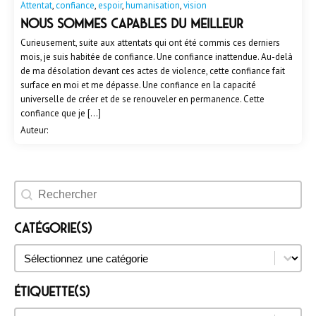
Attentat
,
confiance
,
espoir
,
humanisation
,
vision
NOUS SOMMES CAPABLES DU MEILLEUR
Curieusement, suite aux attentats qui ont été commis ces derniers
mois, je suis habitée de confiance. Une confiance inattendue. Au-delà
de ma désolation devant ces actes de violence, cette confiance fait
surface en moi et me dépasse. Une confiance en la capacité
universelle de créer et de se renouveler en permanence. Cette
confiance que je […]
Auteur:
Rechercher un évènement
Catégorie(s)
Catégorie(s)
Catégorie(s)
Étiquette(s)
Étiquette(s)
Étiquette(s)