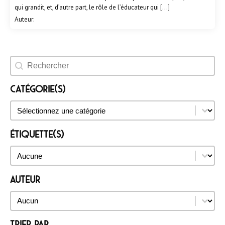
qui grandit, et, d’autre part, le rôle de l’éducateur qui […]
Auteur:
Rechercher un évènement
Catégorie(s)
Catégorie(s)
Catégorie(s)
Étiquette(s)
Étiquette(s)
Étiquette(s)
Auteur
Auteur
Auteur
Trier par