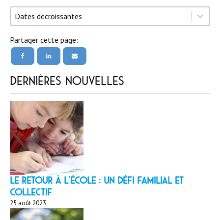
Trier par
Trier par
Trier par
Dates décroissantes
Partager cette page:
Dernières nouvelles
LE RETOUR À L’ÉCOLE : un défi familial et
collectif
25 août 2023