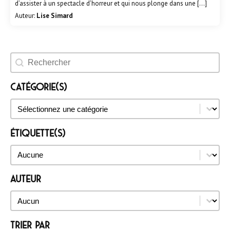
d’assister à un spectacle d’horreur et qui nous plonge dans une […]
Auteur:
Lise Simard
Rechercher un évènement
Catégorie(s)
Catégorie(s)
Catégorie(s)
Étiquette(s)
Étiquette(s)
Étiquette(s)
Auteur
Auteur
Auteur
Trier par