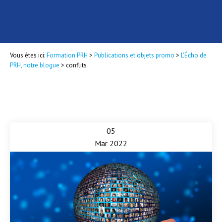
Vous êtes ici:
Formation PRH
>
Publications et objets promo
>
L'Écho de
PRH, notre blogue
>
conflits
05
Mar 2022