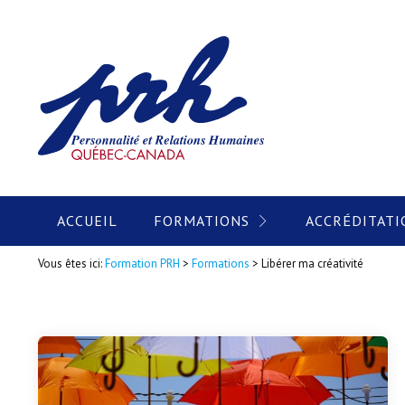
ACCUEIL
FORMATIONS
ACCRÉDITATI
Vous êtes ici:
Formation PRH
>
Formations
>
Libérer ma créativité