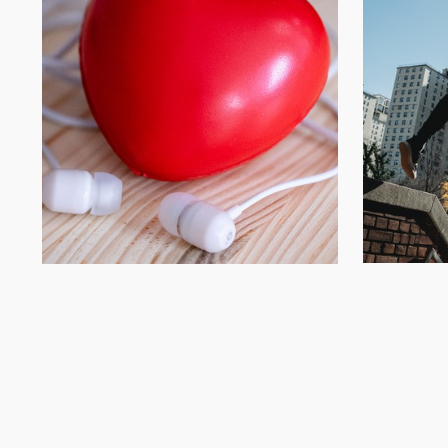
Explore
Aller au bout de mon
authenticité et devenir
pleinement qui je suis