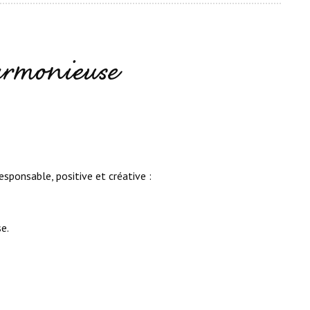
armonieuse
esponsable, positive et créative :
e.