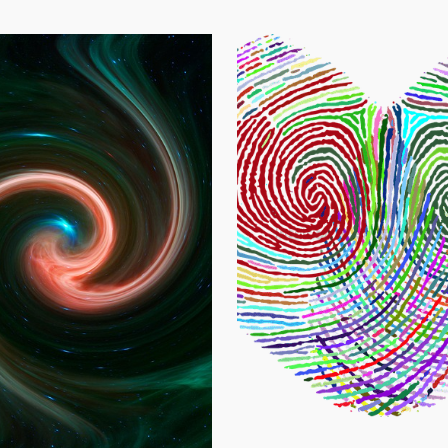
r en solidité
Intuition et émergence de
l'être