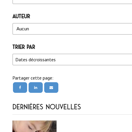
Auteur
Auteur
Auteur
Trier par
Trier par
Trier par
Trier par
Dates décroissantes
Partager cette page:
Dernières nouvelles