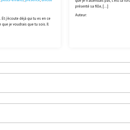
que je n'attendais pas, c'est la f
présenté sa fille, […]
Auteur:
. Et j’écoute déjà qui tu es en ce
 que je voudrais que tu sois. Il