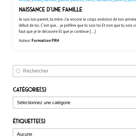
NAISSANCE D’UNE FAMILLE
Je suis ton parent, ta mère. J’ai encore le corps endolori de ton arrivée
début de toi. C’est que… je préfère que tu sois toi Et non que tu sois ce
faut que je te découvre Et que je continue […]
Auteur:
Formation PRH
Rechercher un évènement
Catégorie(s)
Catégorie(s)
Catégorie(s)
Étiquette(s)
Étiquette(s)
Étiquette(s)