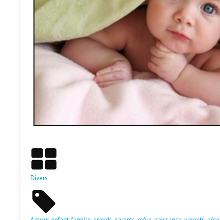
En savoir plus
Divers
Amour
,
enfant
,
famille
,
grands-parents
,
mère
,
naissance
,
parents
,
père