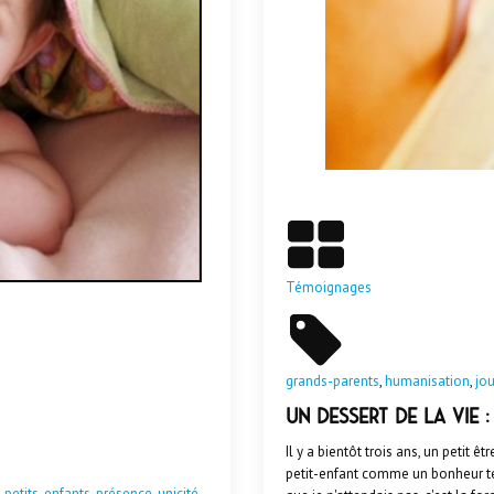
Témoignages
grands-parents
,
humanisation
,
jo
Un dessert de la vie 
Il y a bientôt trois ans, un petit ê
petit-enfant comme un bonheur tend
,
petits-enfants
,
présence
,
unicité