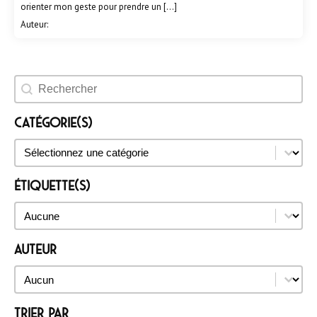
orienter mon geste pour prendre un […]
Auteur:
Rechercher un évènement
Catégorie(s)
Catégorie(s)
Catégorie(s)
Étiquette(s)
Étiquette(s)
Étiquette(s)
Auteur
Auteur
Auteur
Trier par