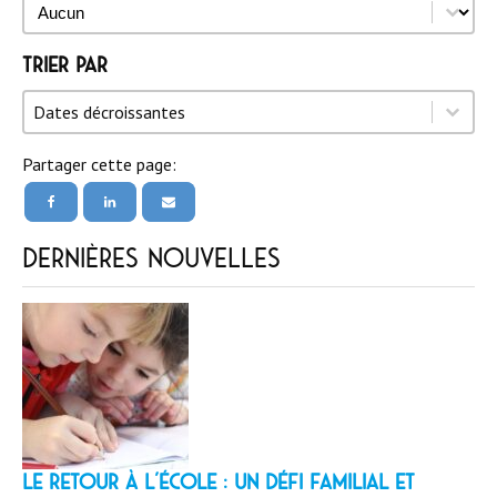
Auteur
Auteur
Trier par
Trier par
Trier par
Trier par
Dates décroissantes
Partager cette page:
Dernières nouvelles
LE RETOUR À L’ÉCOLE : un défi familial et