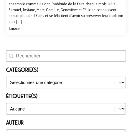
ensemble comme ils ont l’habitude de le faire chaque mois. Julie,
Samuel, Josiane, Marc, Camille, Geneviève et Félix se connaissent
depuis plus de 15 ans et se félicitent d’avoir su préserver leur tradition
du « […]
Auteur:
Rechercher un évènement
Catégorie(s)
Catégorie(s)
Catégorie(s)
Étiquette(s)
Étiquette(s)
Étiquette(s)
Auteur