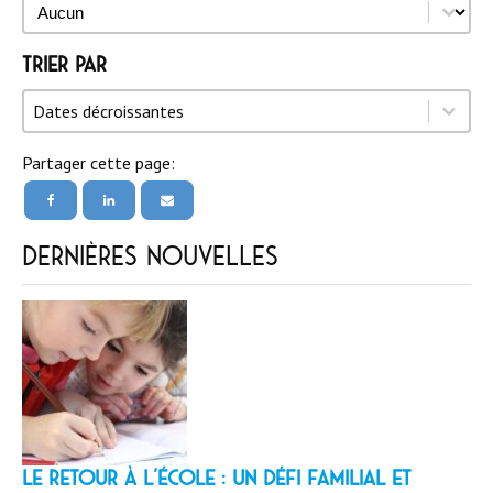
Auteur
Auteur
Trier par
Trier par
Trier par
Trier par
Dates décroissantes
Partager cette page:
Dernières nouvelles
LE RETOUR À L’ÉCOLE : un défi familial et