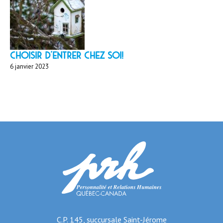
Choisir d'entrer chez soi!
6 janvier 2023
C.P. 145, succursale Saint-Jérome