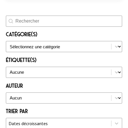
Rechercher un évènement
Catégorie(s)
Catégorie(s)
Catégorie(s)
Étiquette(s)
Étiquette(s)
Étiquette(s)
Auteur
Auteur
Auteur
Trier par
Trier par
Trier par
Trier par
Dates décroissantes