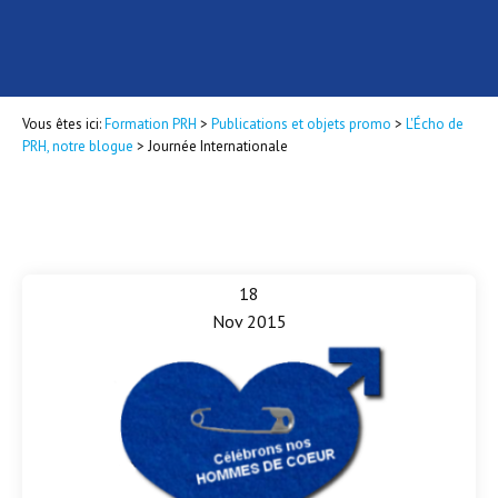
Vous êtes ici:
Formation PRH
>
Publications et objets promo
>
L'Écho de
PRH, notre blogue
>
Journée Internationale
18
Nov 2015