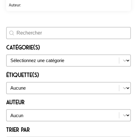
Auteur:
Rechercher un évènement
Catégorie(s)
Catégorie(s)
Catégorie(s)
Étiquette(s)
Étiquette(s)
Étiquette(s)
Auteur
Auteur
Auteur
Trier par