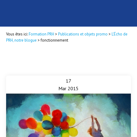
Vous êtes ici:
Formation PRH
>
Publications et objets promo
>
L'Écho de
PRH, notre blogue
>
fonctionnement
17
Mar 2015