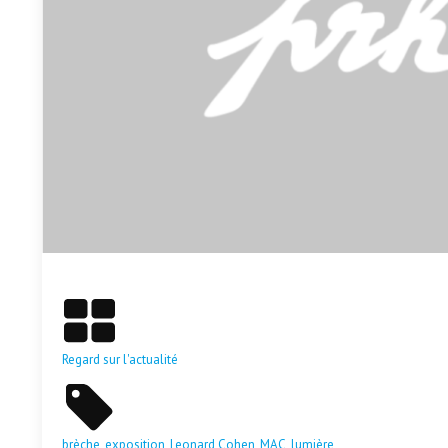
En savoir plus
Regard sur l'actualité
brèche
,
exposition
,
Leonard Cohen
,
MAC
,
lumière