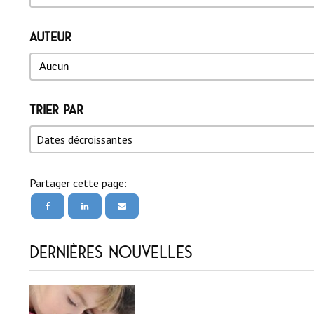
Auteur
Auteur
Auteur
Trier par
Trier par
Trier par
Trier par
Dates décroissantes
Partager cette page:
Dernières nouvelles