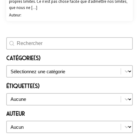
propres limites. Ce n’est pas chose facile que d’admettre nos limites,
que nous ne […]
Auteur:
Rechercher un évènement
Catégorie(s)
Catégorie(s)
Catégorie(s)
Étiquette(s)
Étiquette(s)
Étiquette(s)
Auteur
Auteur
Auteur