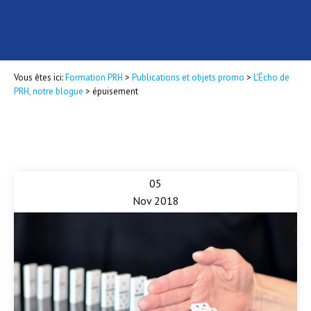
Vous êtes ici:
Formation PRH
>
Publications et objets promo
>
L'Écho de
PRH, notre blogue
>
épuisement
05
Nov 2018