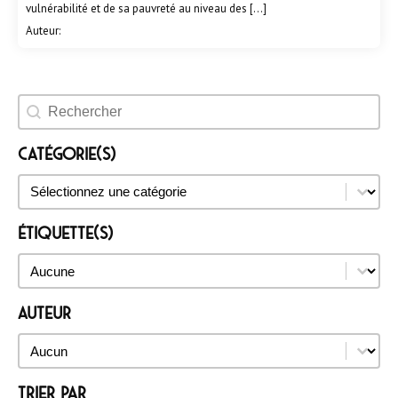
vulnérabilité et de sa pauvreté au niveau des […]
Auteur:
Rechercher un évènement
Catégorie(s)
Catégorie(s)
Catégorie(s)
Étiquette(s)
Étiquette(s)
Étiquette(s)
Auteur
Auteur
Auteur
Trier par