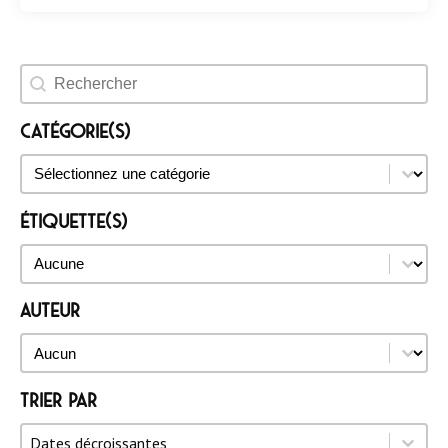
Rechercher un évènement
Catégorie(s)
Catégorie(s)
Catégorie(s)
Étiquette(s)
Étiquette(s)
Étiquette(s)
Auteur
Auteur
Auteur
Trier par
Trier par
Trier par
Trier par
Dates décroissantes