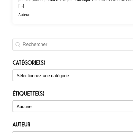
[…]
Auteur:
Rechercher un évènement
Catégorie(s)
Catégorie(s)
Catégorie(s)
Étiquette(s)
Étiquette(s)
Étiquette(s)
Auteur