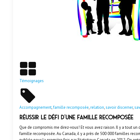
En savoir plus
Témoignages
Accompagnement
,
famille recomposée
,
relation
,
savoir discerner
,
sav
Réussir le défi d’une famille recomposée
Que de compromis me direz-vous! Et vous avez raison. Il y a tout un d
famille recomposée. Au Canada, il y a près de 500 000 familles rec
publiée pour la première fois par Statistique Canada en 2012. On enten