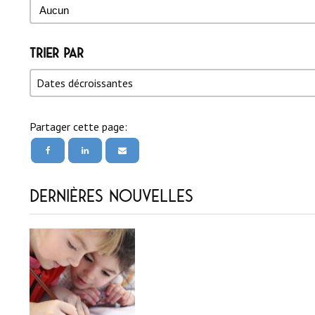
Auteur
Auteur
Trier par
Trier par
Trier par
Trier par
Dates décroissantes
Partager cette page:
Dernières nouvelles