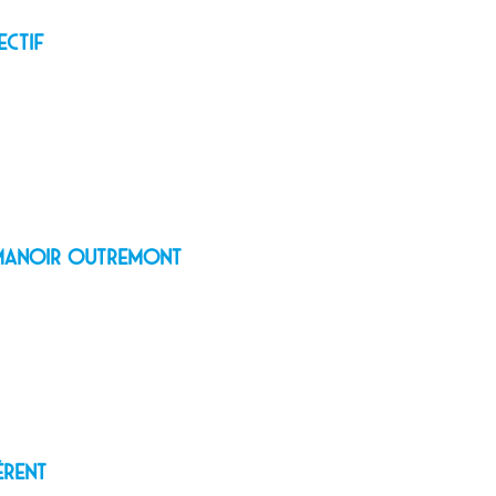
ectif
e Manoir Outremont
érent