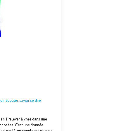
oir écouter
,
savoir se dire
éfi à relever à vivre dans une
omposées. C’est une donnée
d, par là, un couple qui vit avec