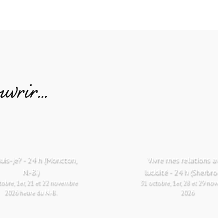
uvrir…
suis-je? - 24 h (Moncton,
Vivre mes relations a
N.-B.)
lucidité - 24 h (Sherbr
tobre, 1er, 21 et 22 novembre
31 octobre, 1er, 28 et 29 no
2026 heure du N.-B.
2026