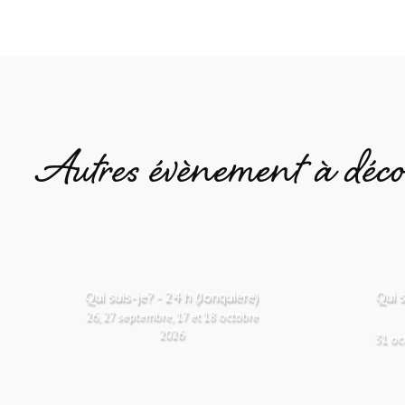
Autres évènement à déco
Qui suis-je? - 24 h (Jonquière)
Qui 
26, 27 septembre, 17 et 18 octobre
2026
31 oc