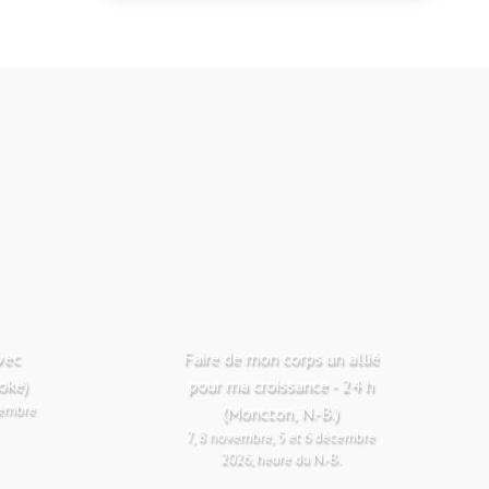
vec
Faire de mon corps un allié
ooke)
pour ma croissance - 24 h
vembre
(Moncton, N.-B.)
7, 8 novembre, 5 et 6 décembre
2026, heure du N.-B.