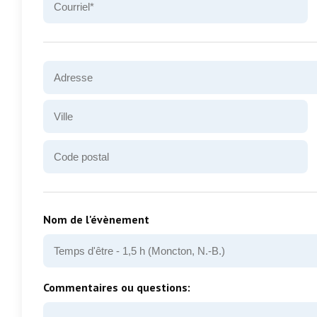
Adresse
Nom
de
la
Ville
rue
Code
postal
Nom de l'évènement
Commentaires ou questions: