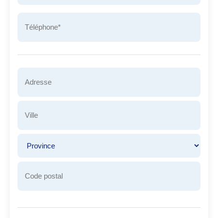
Téléphone
*
Adresse
Nom
de
la
Ville
rue
Province
Code
postal